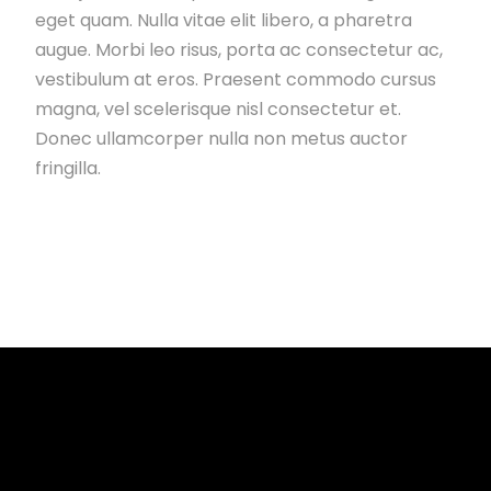
eget quam. Nulla vitae elit libero, a pharetra
augue. Morbi leo risus, porta ac consectetur ac,
vestibulum at eros. Praesent commodo cursus
magna, vel scelerisque nisl consectetur et.
Donec ullamcorper nulla non metus auctor
fringilla.